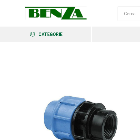
CATEGORIE
Arkema
Ars
Archman
Erba
Felco
Fiskars