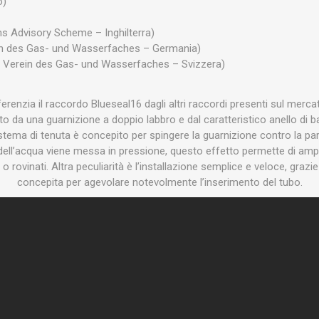
o)
s Advisory Scheme – Inghilterra)
in des Gas- und Wasserfaches – Germania)
 Verein des Gas- und Wasserfaches – Svizzera)
ferenzia il raccordo Blueseal16 dagli altri raccordi presenti sul merca
uito da una guarnizione a doppio labbro e dal caratteristico anello di b
stema di tenuta è concepito per spingere la guarnizione contro la par
dell’acqua viene messa in pressione, questo effetto permette di ampli
 o rovinati. Altra peculiarità è l’installazione semplice e veloce, grazi
concepita per agevolare notevolmente l’inserimento del tubo.