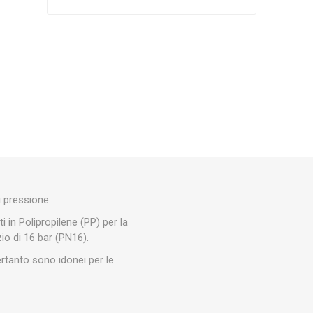
Silky
Stocker
Toro
i pressione
i in Polipropilene (PP) per la
zio di 16 bar (PN16).
pertanto sono idonei per le