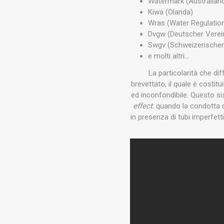
Watermark (Australian
Kiwa (Olanda)
Wras (Water Regulation
Dvgw (Deutscher Vere
Swgv (Schweizerischer
e molti altri…
La particolarità che dif
brevettato, il quale è costit
ed inconfondibile. Questo si
effect
: quando la condotta 
in presenza di tubi imperfetti