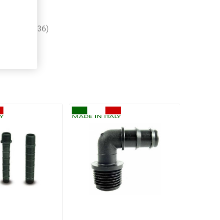
olietilene
(36)