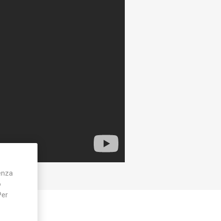
ienza
o
Per