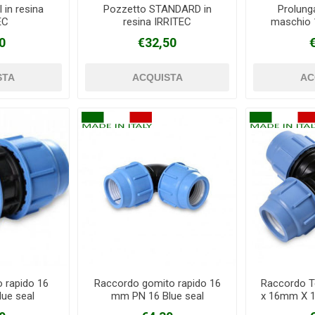
 in resina
Pozzetto STANDARD in
Prolung
EC
resina IRRITEC
maschio 
0
€32,50
o rapido 16
Raccordo gomito rapido 16
Raccordo T
ue seal
mm PN 16 Blue seal
x 16mm X 