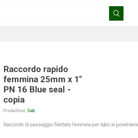
Raccordo rapido
femmina 25mm x 1"
Benza
Bottos
Calpeda
Cofra
PN 16 Blue seal -
copia
Produttore:
Sab
Gardena
Griffon
Gamma
Hozelock
pennelli
Raccordo di passaggio filettato femmina per tubo in polietilen