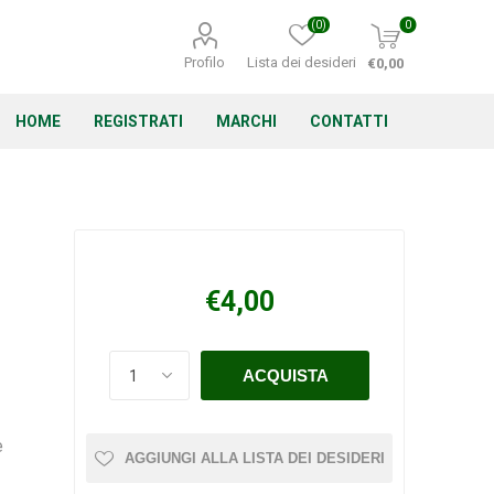
(0)
0
Profilo
Lista dei desideri
€0,00
HOME
REGISTRATI
MARCHI
CONTATTI
Corino Bruna
Echo
Energizer
€4,00
Irritrol
Irritec
Lacogreen
e
AGGIUNGI ALLA LISTA DEI DESIDERI