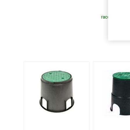
raccordo
(92)
,