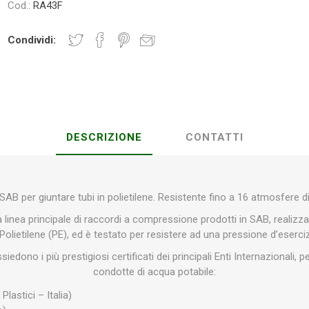
Cod.:
RA43F
Condividi:
Plasson
Rain Bird
RIV -
Sab
Rubinetteria
Italiana
Velatta S.p.A
DESCRIZIONE
CONTATTI
Volpi
Originale
AB per giuntare tubi in polietilene. Resistente fino a 16 atmosfere d
 linea principale di raccordi a compressione prodotti in SAB, realizzat
 Polietilene (PE), ed è testato per resistere ad una pressione d’eserci
iedono i più prestigiosi certificati dei principali Enti Internazionali, 
condotte di acqua potabile:
 Plastici – Italia)