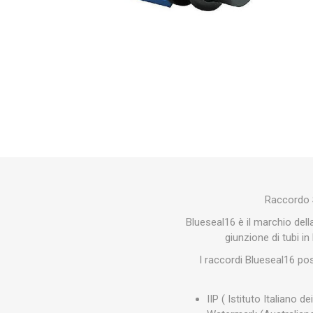
Makita
Mareva
Nardi
Tricoflex
uPower
Vermobil
Raccordo S
Blueseal16 è il marchio della
giunzione di tubi in
I raccordi Blueseal16 poss
IIP ( Istituto Italiano dei