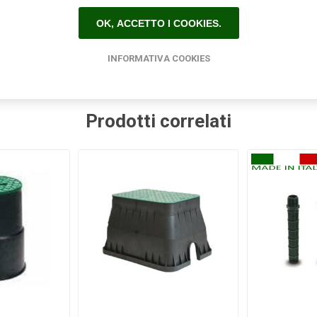
Etichetta del prodotto
OK, ACCETTO I COOKIES.
sab
(45)
,
raccorderia sab
(85)
,
sab raccorderia
(45)
,
raccordo p
INFORMATIVA COOKIES
Prodotti correlati