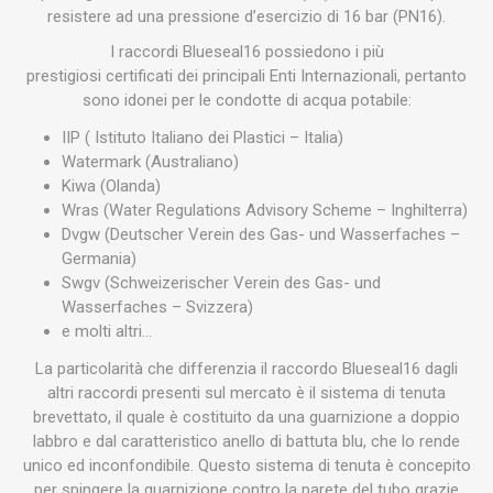
resistere ad una pressione d’esercizio di 16 bar (PN16).
I raccordi Blueseal16 possiedono i più
prestigiosi certificati dei principali Enti Internazionali, pertanto
sono idonei per le condotte di acqua potabile:
IIP ( Istituto Italiano dei Plastici – Italia)
Watermark (Australiano)
Kiwa (Olanda)
Wras (Water Regulations Advisory Scheme – Inghilterra)
Dvgw (Deutscher Verein des Gas- und Wasserfaches –
Germania)
Swgv (Schweizerischer Verein des Gas- und
Wasserfaches – Svizzera)
e molti altri…
La particolarità che differenzia il raccordo Blueseal16 dagli
altri raccordi presenti sul mercato è il sistema di tenuta
brevettato, il quale è costituito da una guarnizione a doppio
labbro e dal caratteristico anello di battuta blu, che lo rende
unico ed inconfondibile. Questo sistema di tenuta è concepito
per spingere la guarnizione contro la parete del tubo grazie