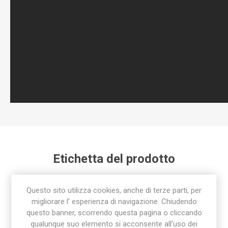
Etichetta del prodotto
raccordo
(92)
,
raccorderia
(78)
,
raccordo rapido
(24)
,
Questo sito utilizza cookies, anche di terze parti, per
raccorderia sab
(85)
migliorare l’ esperienza di navigazione. Chiudendo
questo banner, scorrendo questa pagina o cliccando
qualunque suo elemento si acconsente all’uso dei