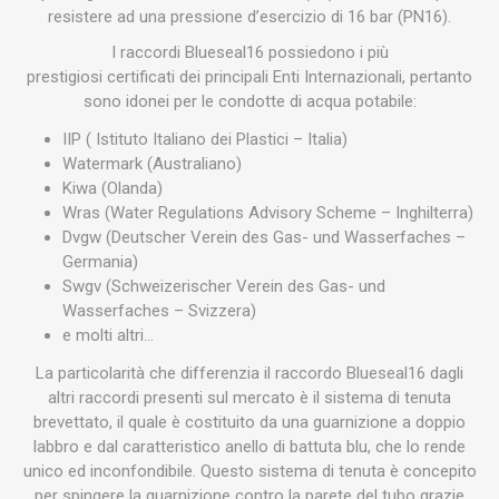
resistere ad una pressione d’esercizio di 16 bar (PN16).
I raccordi Blueseal16 possiedono i più
prestigiosi certificati dei principali Enti Internazionali, pertanto
sono idonei per le condotte di acqua potabile:
IIP ( Istituto Italiano dei Plastici – Italia)
Watermark (Australiano)
Kiwa (Olanda)
Wras (Water Regulations Advisory Scheme – Inghilterra)
Dvgw (Deutscher Verein des Gas- und Wasserfaches –
Germania)
Swgv (Schweizerischer Verein des Gas- und
Wasserfaches – Svizzera)
e molti altri…
La particolarità che differenzia il raccordo Blueseal16 dagli
altri raccordi presenti sul mercato è il sistema di tenuta
brevettato, il quale è costituito da una guarnizione a doppio
labbro e dal caratteristico anello di battuta blu, che lo rende
unico ed inconfondibile. Questo sistema di tenuta è concepito
per spingere la guarnizione contro la parete del tubo grazie