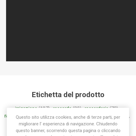
Etichetta del prodotto
irrigazione
(127)
,
raccordo
(92)
,
raccorderia
(78)
,
raccorderia rapida
(55)
,
raccordi
(57)
,
raccorderia sab
(85)
,
Questo sito utilizza cookies, anche di terze parti, per
raccordo a gomito
(28)
,
gomito
(26)
migliorare l’ esperienza di navigazione. Chiudendo
questo banner, scorrendo questa pagina o cliccando