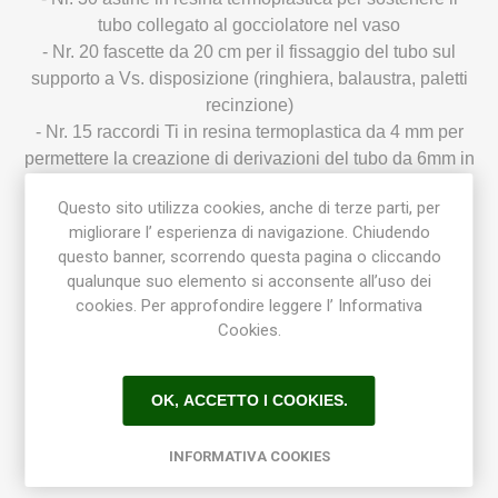
tubo collegato al gocciolatore nel vaso
- Nr. 20 fascette da 20 cm per il fissaggio del tubo sul
supporto a Vs. disposizione (ringhiera, balaustra, paletti
recinzione)
- Nr. 15 raccordi Ti in resina termoplastica da 4 mm per
permettere la creazione di derivazioni del tubo da 6mm in
più uscite
Questo sito utilizza cookies, anche di terze parti, per
- Nr. 1 raccordo rapido 10x3/4" per il collegamento al
migliorare l’ esperienza di navigazione. Chiudendo
programmatore
questo banner, scorrendo questa pagina o cliccando
- Nr. 2 manicotti rapidi 10x10 per giunzione
qualunque suo elemento si acconsente all’uso dei
- Nr. 4 gomiti rapidi 10x10 per giunzione
cookies. Per approfondire leggere l’ Informativa
- Nr. 2 ti rapidi 10x10x10 per giunzione
Cookies.
- Nr. 15 ti rapidi ridotti 10x6x10 per il collegamento del
tubo da 6 mm alla rete e l'inserimento dei gocciolatori
- Nr. 4 tappi rapidi da 10 mm fine linea
OK, ACCETTO I COOKIES.
- Nr. 2 tappi ad innesto per raccordi da 6 mm
- Nr. 1 valvola a fera di intercettazione 10x10
INFORMATIVA COOKIES