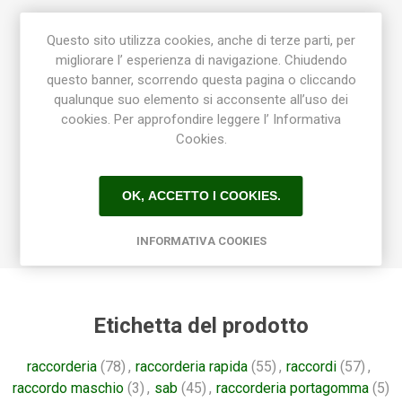
Tipo di attacco: Maschio
Questo sito utilizza cookies, anche di terze parti, per
Diametro tubo: 50.8
migliorare l’ esperienza di navigazione. Chiudendo
Filettatura: 1/2" (15x21)
questo banner, scorrendo questa pagina o cliccando
Forma: Gomito
qualunque suo elemento si acconsente all’uso dei
Tipo: Gocciolatore, Raccordo maschio
cookies. Per approfondire leggere l’ Informativa
Dettagli del prodotto 16 x 3/4" :
Cookies.
Tipo di attacco: Maschio
Filettatura: 3/4" (20x27)
OK, ACCETTO I COOKIES.
Forma: Gomito
Tipo: Gocciolatore, Raccordo maschio
INFORMATIVA COOKIES
Etichetta del prodotto
raccorderia
(78)
,
raccorderia rapida
(55)
,
raccordi
(57)
,
raccordo maschio
(3)
,
sab
(45)
,
raccorderia portagomma
(5)