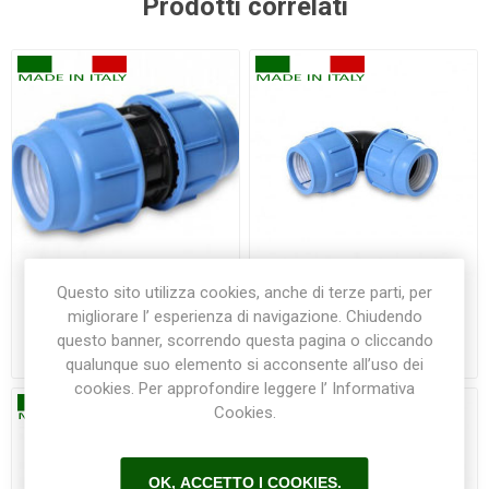
Prodotti correlati
Questo sito utilizza cookies, anche di terze parti, per
Raccordo dritto rapido 16
Raccordo gomito rapido 16
migliorare l’ esperienza di navigazione. Chiudendo
mm PN16 Blue seal
mm PN 16 Blue seal
questo banner, scorrendo questa pagina o cliccando
€4,00
€4,30
qualunque suo elemento si acconsente all’uso dei
cookies. Per approfondire leggere l’ Informativa
Cookies.
OK, ACCETTO I COOKIES.