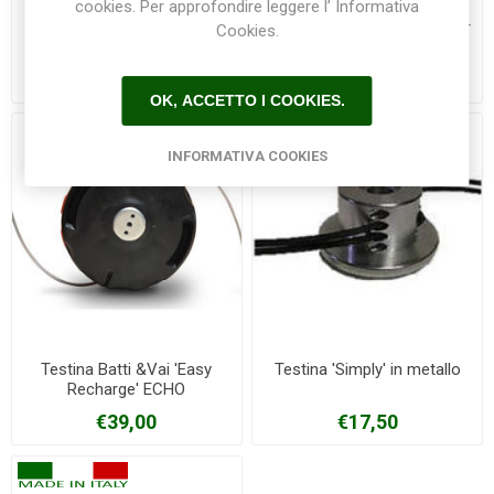
cookies. Per approfondire leggere l’ Informativa
Olio per catene ECHO 2 litri
Olio sintetico lubrificante per
Cookies.
miscela ECHO
€18,00
€16,50
OK, ACCETTO I COOKIES.
INFORMATIVA COOKIES
Testina Batti &Vai 'Easy
Testina 'Simply' in metallo
Recharge' ECHO
€39,00
€17,50