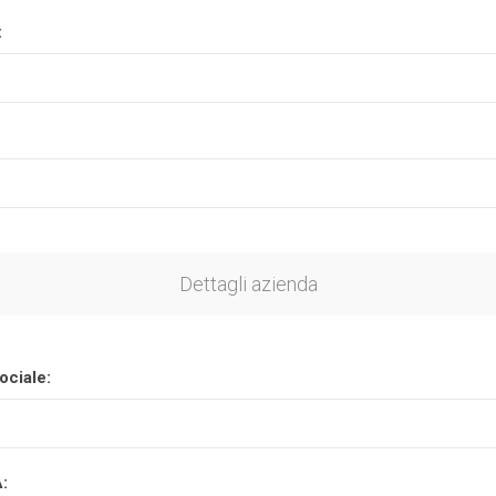
:
Plasson
Rain Bird
RIV -
Sab
Rubinetteria
Italiana
Velatta S.p.A
Volpi
Dettagli azienda
Originale
ociale:
A: