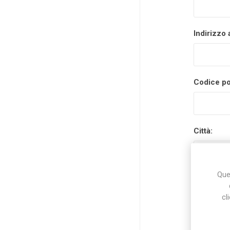
Indirizzo 
Codice po
Città:
Ques
Nazione:
cl
Stato/prov