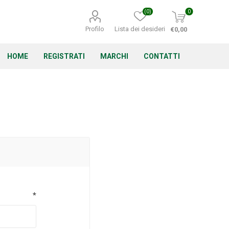
(0)
0
Profilo
Lista dei desideri
€0,00
HOME
REGISTRATI
MARCHI
CONTATTI
Corino Bruna
Echo
Energizer
*
Irritrol
Irritec
Lacogreen