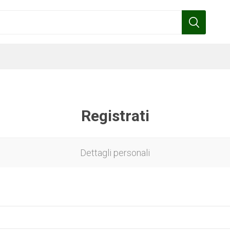
Registrati
Benza
Bottos
Calpeda
Cofra
Dettagli personali
Gardena
Griffon
Gamma
Hozelock
pennelli