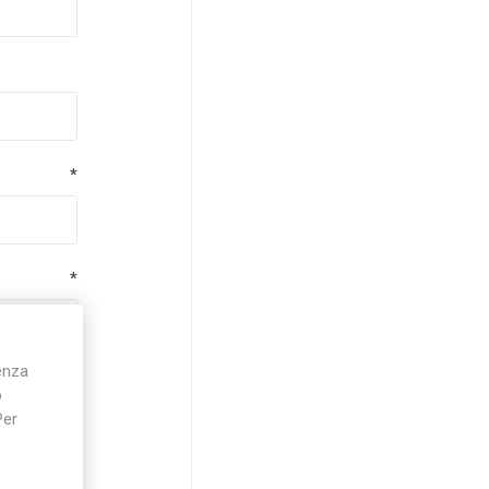
*
*
ienza
*
o
Per
*