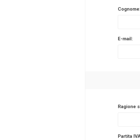
Cognome
Makita
Mareva
Nardi
E-mail:
Tricoflex
uPower
Vermobil
Ragione s
Partita IV