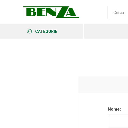
CATEGORIE
Arkema
Ars
Archman
Nome:
Erba
Felco
Fiskars