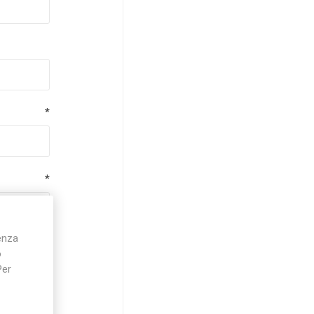
*
*
ienza
*
o
Per
*