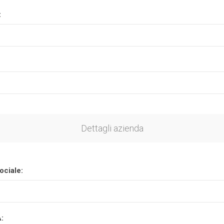
:
Plasson
Rain Bird
RIV -
Sab
Rubinetteria
Italiana
Velatta S.p.A
Volpi
Dettagli azienda
Originale
ociale:
A: