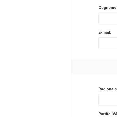
Cognome
Makita
Mareva
Nardi
E-mail:
Tricoflex
uPower
Vermobil
Ragione s
Partita IV