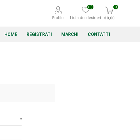
(0)
0
Profilo
Lista dei desideri
€0,00
HOME
REGISTRATI
MARCHI
CONTATTI
Corino Bruna
Echo
Energizer
*
Irritrol
Irritec
Lacogreen