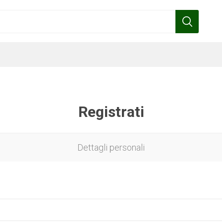
Registrati
Benza
Bottos
Calpeda
Cofra
Dettagli personali
Gardena
Griffon
Gamma
Hozelock
pennelli