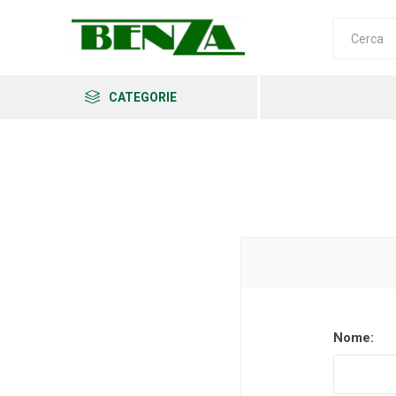
CATEGORIE
Arkema
Ars
Archman
Nome:
Erba
Felco
Fiskars