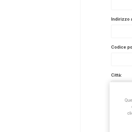
Indirizzo 
Codice po
Città:
Ques
Nazione:
cl
Stato/prov