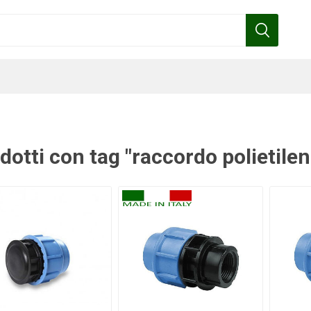
dotti con tag "raccordo polietilen
Benza
Bottos
Calpeda
Cofra
Gardena
Griffon
Gamma
Hozelock
pennelli