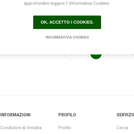
PN 16 Blue seal
16 Blue seal - copia
approfondire leggere l’ Informativa Cookies.
€3,60
€4,00
OK, ACCETTO I COOKIES.
INFORMATIVA COOKIES
1
2
3
4
INFORMAZIONI
PROFILO
SERVIZI
Condizioni di Vendita
Profilo
Cerca