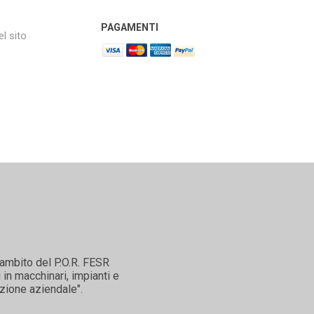
PAGAMENTI
l sito
'ambito del P.O.R. FESR
in macchinari, impianti e
zione aziendale".