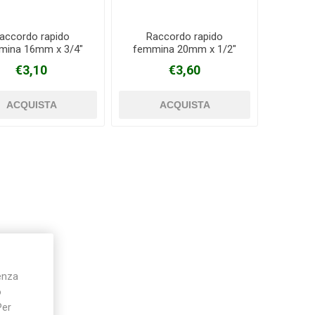
accordo rapido
Raccordo rapido
mina 16mm x 3/4"
femmina 20mm x 1/2"
Silky
Stocker
Toro
PN 16 Blue seal
PN 16 Blue seal
€3,10
€3,60
ienza
o
Per