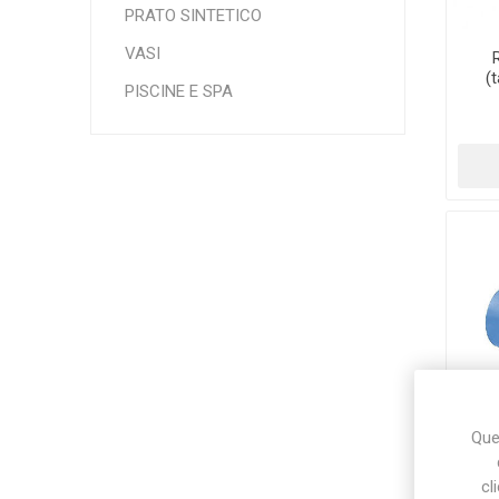
PRATO SINTETICO
VASI
(
Makita
Mareva
Nardi
PISCINE E SPA
Tricoflex
uPower
Vermobil
Ques
cl
fe