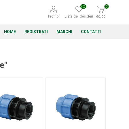
(0)
0
Profilo
Lista dei desideri
€0,00
HOME
REGISTRATI
MARCHI
CONTATTI
e"
Corino Bruna
Echo
Energizer
Irritrol
Irritec
Lacogreen