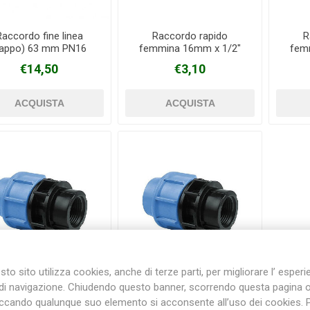
Raccordo fine linea
Raccordo rapido
R
tappo) 63 mm PN16
femmina 16mm x 1/2"
fem
Plasson
Rain Bird
RIV -
Sab
Blue seal
PN 16 Blue seal
Rubinetteria
€14,50
€3,10
Italiana
Velatta S.p.A
Volpi
Originale
to sito utilizza cookies, anche di terze parti, per migliorare l’ esper
di navigazione. Chiudendo questo banner, scorrendo questa pagina 
Raccordo rapido
Raccordo rapido
iccando qualunque suo elemento si acconsente all’uso dei cookies. 
mmina 20mm x 3/4"
femmina 25mm x 1" PN