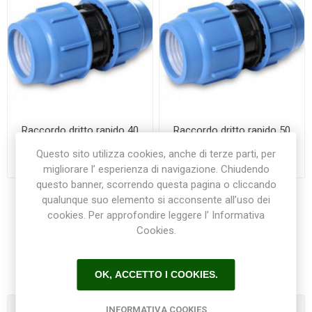
Raccordo dritto rapido 40
Raccordo dritto rapido 50
mm PN16 Blue seal
mm PN16 Blue seal
Questo sito utilizza cookies, anche di terze parti, per
€13,10
€17,80
migliorare l’ esperienza di navigazione. Chiudendo
questo banner, scorrendo questa pagina o cliccando
qualunque suo elemento si acconsente all’uso dei
cookies. Per approfondire leggere l’ Informativa
Cookies.
1
2
3
4
5
OK, ACCETTO I COOKIES.
INFORMATIVA COOKIES
Categorie