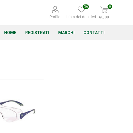
(0)
0
Profilo
Lista dei desideri
€0,00
HOME
REGISTRATI
MARCHI
CONTATTI
Corino Bruna
Echo
Energizer
Irritrol
Irritec
Lacogreen