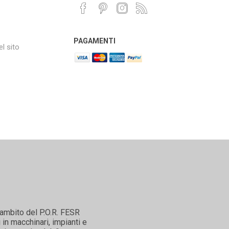
PAGAMENTI
l sito
'ambito del P.O.R. FESR
in macchinari, impianti e