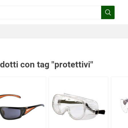
dotti con tag "protettivi"
Benza
Bottos
Calpeda
Cofra
Gardena
Griffon
Gamma
Hozelock
pennelli