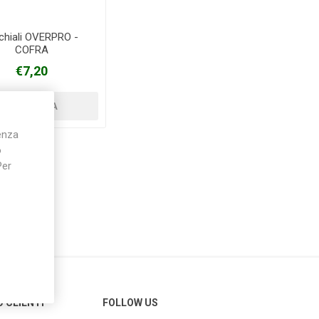
chiali OVERPRO -
COFRA
Silky
Stocker
Toro
€7,20
ienza
o
Per
O CLIENTI
FOLLOW US