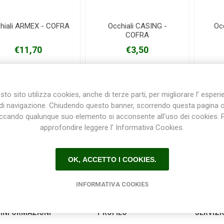
hiali ARMEX - COFRA
Occhiali CASING -
Oc
COFRA
Plasson
Rain Bird
RIV -
Sab
Rubinetteria
€11,70
€3,50
Italiana
Velatta S.p.A
to sito utilizza cookies, anche di terze parti, per migliorare l’ esper
di navigazione. Chiudendo questo banner, scorrendo questa pagina 
iccando qualunque suo elemento si acconsente all’uso dei cookies. 
Volpi
approfondire leggere l’ Informativa Cookies.
Originale
OK, ACCETTO I COOKIES.
INFORMATIVA COOKIES
INFORMAZIONI
PROFILO
SERVIZI