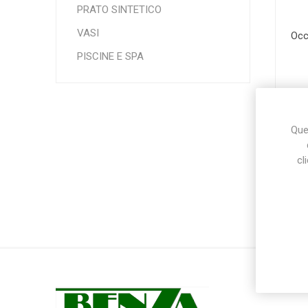
PRATO SINTETICO
VASI
Occ
Makita
Mareva
Nardi
PISCINE E SPA
Ques
cl
Tricoflex
uPower
Vermobil