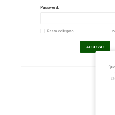
Password:
Makita
Mareva
Nardi
Resta collegato
P
Tricoflex
uPower
Vermobil
Ques
cl