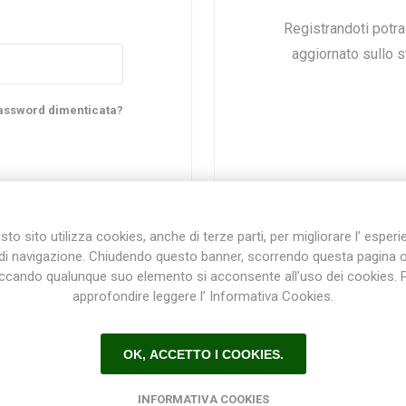
Registrandoti potr
aggiornato sullo st
Plasson
Rain Bird
RIV -
Sab
Rubinetteria
Italiana
assword dimenticata?
Velatta S.p.A
Volpi
to sito utilizza cookies, anche di terze parti, per migliorare l’ esper
Originale
di navigazione. Chiudendo questo banner, scorrendo questa pagina 
iccando qualunque suo elemento si acconsente all’uso dei cookies. 
approfondire leggere l’ Informativa Cookies.
Registrazione / Login
OK, ACCETTO I COOKIES.
Registrati e accedi al sito per ottenere l'esperienza migliore e ottenere tutti i vantaggi.
INFORMATIVA COOKIES