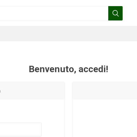
Benvenuto, accedi!
Benza
Bottos
Calpeda
Cofra
o
Gardena
Griffon
Gamma
Hozelock
pennelli