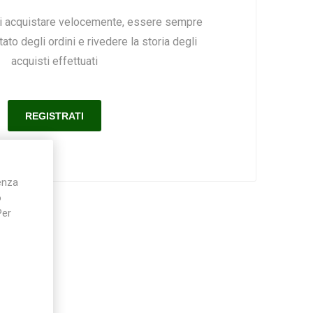
ai acquistare velocemente, essere sempre
ato degli ordini e rivedere la storia degli
Silky
Stocker
Toro
acquisti effettuati
ienza
o
Per