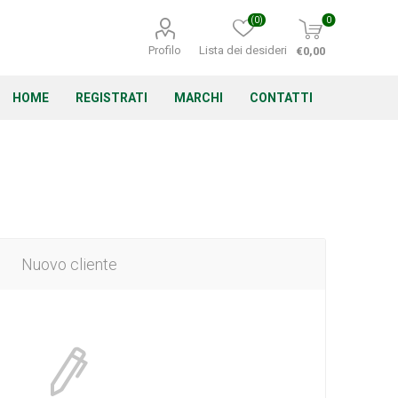
(0)
0
Profilo
Lista dei desideri
€0,00
HOME
REGISTRATI
MARCHI
CONTATTI
Corino Bruna
Echo
Energizer
Nuovo cliente
Irritrol
Irritec
Lacogreen