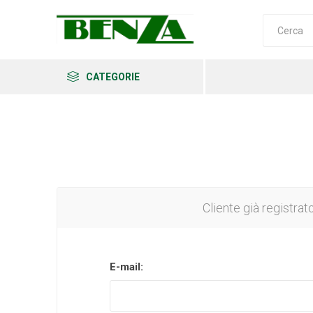
CATEGORIE
Arkema
Ars
Archman
Cliente già registrat
E-mail:
Erba
Felco
Fiskars