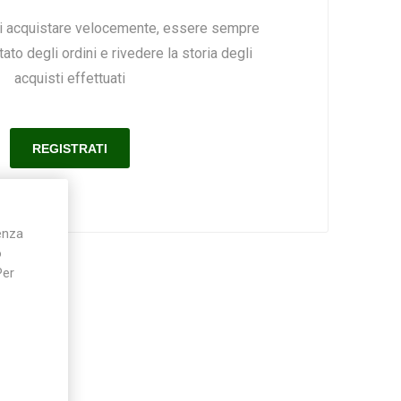
ai acquistare velocemente, essere sempre
ato degli ordini e rivedere la storia degli
Silky
Stocker
Toro
acquisti effettuati
ienza
o
Per