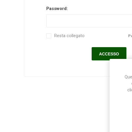
Password:
Makita
Mareva
Nardi
Resta collegato
P
Tricoflex
uPower
Vermobil
Ques
cl