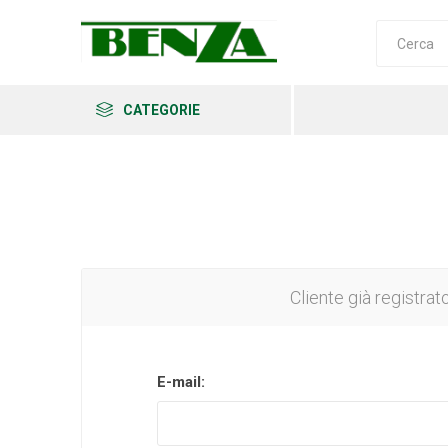
CATEGORIE
Arkema
Ars
Archman
Cliente già registrat
E-mail:
Erba
Felco
Fiskars