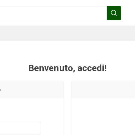
Benvenuto, accedi!
Benza
Bottos
Calpeda
Cofra
o
Gardena
Griffon
Gamma
Hozelock
pennelli