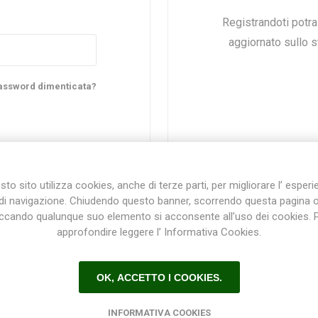
Registrandoti potr
aggiornato sullo st
Plasson
Rain Bird
RIV -
Sab
Rubinetteria
Italiana
assword dimenticata?
Velatta S.p.A
Volpi
to sito utilizza cookies, anche di terze parti, per migliorare l’ esper
Originale
di navigazione. Chiudendo questo banner, scorrendo questa pagina 
iccando qualunque suo elemento si acconsente all’uso dei cookies. 
approfondire leggere l’ Informativa Cookies.
Registrazione / Login
OK, ACCETTO I COOKIES.
Registrati e accedi al sito per ottenere l'esperienza migliore e ottenere tutti i vantaggi.
INFORMATIVA COOKIES