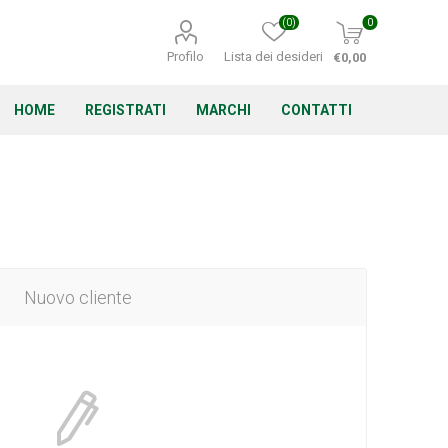
(0)
0
Profilo
Lista dei desideri
€0,00
HOME
REGISTRATI
MARCHI
CONTATTI
Corino Bruna
Echo
Energizer
Nuovo cliente
Irritrol
Irritec
Lacogreen