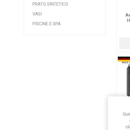
PRATO SINTETICO
VASI
Av
H
Makita
Mareva
Nardi
PISCINE E SPA
Tricoflex
uPower
Vermobil
Ques
cl