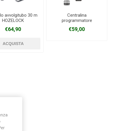
llo avvolgitubo 30 m
Centralina
HOZELOCK
programmatore
Silky
Stocker
Toro
irrigazione Flex
€64,90
€59,00
GARDENA
ienza
o
Per