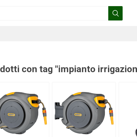
dotti con tag "impianto irrigazio
Benza
Bottos
Calpeda
Cofra
Gardena
Griffon
Gamma
Hozelock
pennelli