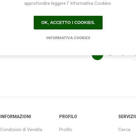
irrigazione Master
irrigazione MultiControl
approfondire leggere l’ Informativa Cookies.
€115,00
€145,00
GARDENA
Duo GARDENA
OK, ACCETTO I COOKIES.
INFORMATIVA COOKIES
1
2
3
INFORMAZIONI
PROFILO
SERVIZI
Condizioni di Vendita
Profilo
Cerca