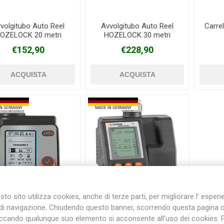
volgitubo Auto Reel
Avvolgitubo Auto Reel
Carre
OZELOCK 20 metri
HOZELOCK 30 metri
Plasson
Rain Bird
RIV -
Sab
Rubinetteria
€152,90
€228,90
Italiana
Velatta S.p.A
Volpi
Originale
to sito utilizza cookies, anche di terze parti, per migliorare l’ esper
di navigazione. Chiudendo questo banner, scorrendo questa pagina 
Centralina
Centralina
iccando qualunque suo elemento si acconsente all’uso dei cookies. 
programmatore
programmatore