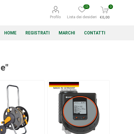
(0)
0
Profilo
Lista dei desideri
€0,00
HOME
REGISTRATI
MARCHI
CONTATTI
ne"
Corino Bruna
Echo
Energizer
Irritrol
Irritec
Lacogreen