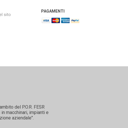
PAGAMENTI
l sito
'ambito del P.O.R. FESR
in macchinari, impianti e
zione aziendale".